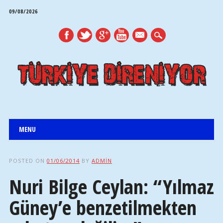
09/08/2026
mail
Main menu
Skip
MENU
to
content
POSTED ON
01/06/2014
BY
ADMIN
Nuri Bilge Ceylan: “Yılmaz
Güney’e benzetilmekten