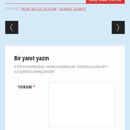
TAGGED
NURI BILGE CEYLAN
,
YILMAZ GÜNEY
Post navigation
Bir yanıt yazın
E-POSTA ADRESINIZ YAYINLANMAYACAK.
GEREKLI ALANLAR
*
ILE IŞARETLENMIŞLERDIR
YORUM
*