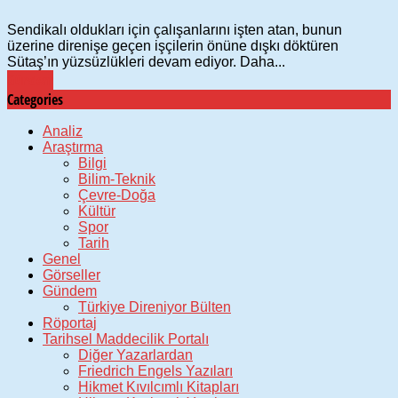
Sendikalı oldukları için çalışanlarını işten atan, bunun
üzerine direnişe geçen işçilerin önüne dışkı döktüren
Sütaş’ın yüzsüzlükleri devam ediyor. Daha...
Gündem
Categories
Analiz
Araştırma
Bilgi
Bilim-Teknik
Çevre-Doğa
Kültür
Spor
Tarih
Genel
Görseller
Gündem
Türkiye Direniyor Bülten
Röportaj
Tarihsel Maddecilik Portalı
Diğer Yazarlardan
Friedrich Engels Yazıları
Hikmet Kıvılcımlı Kitapları