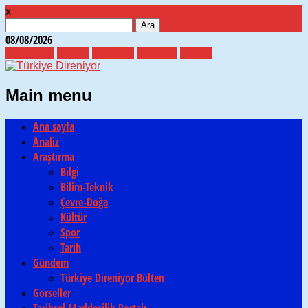
x
Arama:
08/08/2026
Facebook
Twitter
Google+
Youtube
E-mail
Main menu
Skip
Ana sayfa
to
Analiz
content
Araştırma
Bilgi
Bilim-Teknik
Çevre-Doğa
Kültür
Spor
Tarih
Gündem
Türkiye Direniyor Bülten
Görseller
Tarihsel Maddecilik Portalı