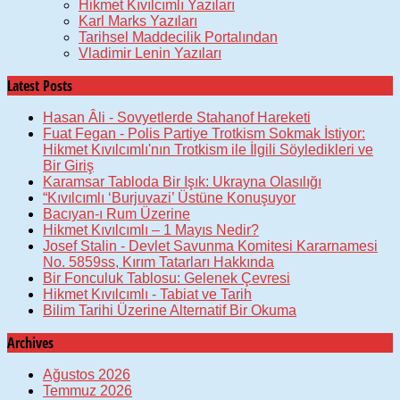
Hikmet Kıvılcımlı Yazıları
Karl Marks Yazıları
Tarihsel Maddecilik Portalından
Vladimir Lenin Yazıları
Latest Posts
Hasan Âli - Sovyetlerde Stahanof Hareketi
Fuat Fegan - Polis Partiye Trotkism Sokmak İstiyor:
Hikmet Kıvılcımlı'nın Trotkism ile İlgili Söyledikleri ve
Bir Giriş
Karamsar Tabloda Bir Işık: Ukrayna Olasılığı
“Kıvılcımlı ‘Burjuvazi’ Üstüne Konuşuyor
Bacıyan-ı Rum Üzerine
Hikmet Kıvılcımlı – 1 Mayıs Nedir?
Josef Stalin - Devlet Savunma Komitesi Kararnamesi
No. 5859ss, Kırım Tatarları Hakkında
Bir Fonculuk Tablosu: Gelenek Çevresi
Hikmet Kıvılcımlı - Tabiat ve Tarih
Bilim Tarihi Üzerine Alternatif Bir Okuma
Archives
Ağustos 2026
Temmuz 2026