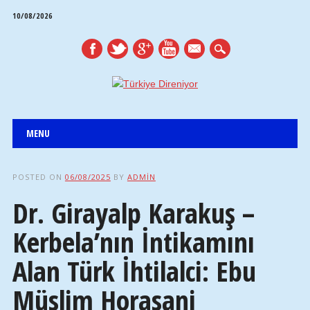
10/08/2026
mail
Main menu
Skip
MENU
to
content
POSTED ON
06/08/2025
BY
ADMIN
Dr. Girayalp Karakuş –
Kerbela’nın İntikamını
Alan Türk İhtilalci: Ebu
Müslim Horasani