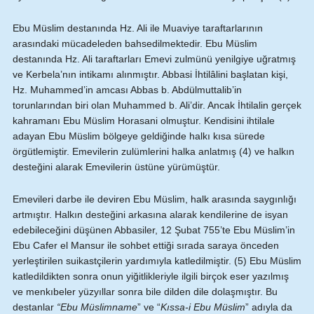
Ebu Müslim destanında Hz. Ali ile Muaviye taraftarlarının
arasındaki mücadeleden bahsedilmektedir. Ebu Müslim
destanında Hz. Ali taraftarları Emevi zulmünü yenilgiye uğratmış
ve Kerbela’nın intikamı alınmıştır. Abbasi İhtilâlini başlatan kişi,
Hz. Muhammed’in amcası Abbas b. Abdülmuttalib’in
torunlarından biri olan Muhammed b. Ali’dir. Ancak İhtilalin gerçek
kahramanı Ebu Müslim Horasani olmuştur. Kendisini ihtilale
adayan Ebu Müslim bölgeye geldiğinde halkı kısa sürede
örgütlemiştir. Emevilerin zulümlerini halka anlatmış (4) ve halkın
desteğini alarak Emevilerin üstüne yürümüştür.
Emevileri darbe ile deviren Ebu Müslim, halk arasında saygınlığı
artmıştır. Halkın desteğini arkasına alarak kendilerine de isyan
edebileceğini düşünen Abbasiler, 12 Şubat 755’te Ebu Müslim’in
Ebu Cafer el Mansur ile sohbet ettiği sırada saraya önceden
yerleştirilen suikastçilerin yardımıyla katledilmiştir. (5) Ebu Müslim
katledildikten sonra onun yiğitlikleriyle ilgili birçok eser yazılmış
ve menkıbeler yüzyıllar sonra bile dilden dile dolaşmıştır. Bu
destanlar
“Ebu Müslimname
” ve “
Kıssa-i Ebu Müslim
” adıyla da