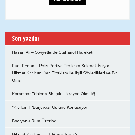
Son yazılar
Hasan Âli – Sovyetlerde Stahanof Hareketi
Fuat Fegan – Polis Partiye Trotkism Sokmak İstiyor:
Hikmet Kıvılcımlı’nın Trotkism ile İlgili Söyledikleri ve Bir
Giriş
Karamsar Tabloda Bir Işık: Ukrayna Olasılığı
“Kıvılcımlı ‘Burjuvazi’ Üstüne Konuşuyor
Bacıyan-ı Rum Üzerine
Hikmet Kıvılcımlı – 1 Mayıs Nedir?