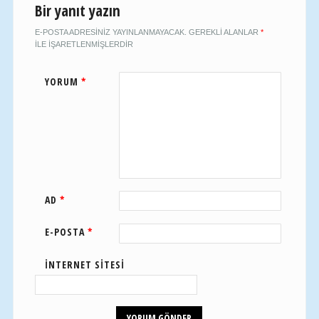
Bir yanıt yazın
E-POSTA ADRESINIZ YAYINLANMAYACAK.
GEREKLI ALANLAR
*
ILE IŞARETLENMIŞLERDIR
YORUM
*
AD
*
E-POSTA
*
İNTERNET SITESI