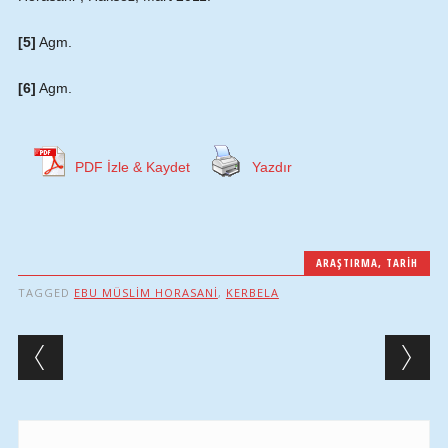
[5]
Agm.
[6]
Agm.
PDF İzle & Kaydet
Yazdır
ARAŞTIRMA
,
TARIH
TAGGED
EBU MÜSLIM HORASANI
,
KERBELA
Post navigation