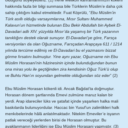
olduğunu söyleyebiliriz. (1) İrene Melikoff kahramanımızın kökeni
hakkında fazla bir bilgi sunmasa bile Türklerin Müslim’e daha çok
sahip çıktığını kabul etmektedir. Fuat Köprülü, “
Ebu Müslim’in
Türk asıllı olduğu varsayımlarına, Mısır Sultanı Muhammed
Kalavun’un hizmetinde bulunan Ebu Bekir Abdullah bin Aybek El-
Davadari adlı XIV. yüzyılda Mısır’da yaşamış bir Türk yazarının
tanıklığını destek olarak sunuyor. El-Davadari’ye göre, Farsça
versiyonları da olan Oğuzrıame, Farsçadan Arapçaya 611 / 1214
yılında tercüme edilmiş ve El-Davadari bu el yazmasını bizzat
görme fırsatını bulmuştur. Yine aynı yazar, Oğuzrıame nin Ebu
Müslim Horasani’nin hâzinesinin içinde bulunduğundan bunun
ona miras yolu ile geçtiğinden zira kendisinin Oğuz Türk’ü olup
ve Buhtu Han’ın soyundan gelmekte olduğundan söz eder
” (2)
Ebu Müslim Horasan kökenli idi. Ancak Bağdat’ta doğmuştur.
Horasan dönem şartlarında Emevi zulmüne maruz kalan bir
yerdi. Arap idareciler lüks ve şatafat içinde yaşarken halka mali
baskılarda bulunuyordular. Haccac bin Yusuf’un zalimlikleri halk
menkıbelerinde hâlâ anlatılmaktadır. Nitekim Emeviler’e isyanın
patlak vereceği yerlerden birisi de Horasan olmuştur. Bu
ayaklanmanın liderliğini ise Ebu Müslim Horasani yapmıştır. (3)