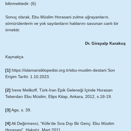
bilinmektedir. (6)
Sonuç olarak, Ebu Müslim Horasani zulme uğrayanların,
sömürülenlerin ve yok sayılanların haklarını savunan canlı bir
örnektir.
Dr. Girayalp Karakuş
Kaynakça
[1]
https://islamansiklopedisi.org.tr/ebu-muslim-destani Son
Erişim Tarihi: 1.10.2023.
[2]
İrene Melikoff, Türk-İran Epik Geleneği İçinde Horasan
Teberdarı Ebu Müslim, Elips Kitap, Ankara, 2012, s.18-19.
[3]
Age, s. 39.
[4]
Ali Değirmenci, “Kûfe’de Sıra Dışı Bir Genç: Ebu Müslim
Horasani”, Haksöz, Mart 2011.