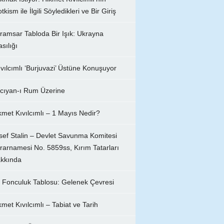
tkism ile İlgili Söyledikleri ve Bir Giriş
ramsar Tabloda Bir Işık: Ukrayna
asılığı
ıvılcımlı ‘Burjuvazi’ Üstüne Konuşuyor
cıyan-ı Rum Üzerine
kmet Kıvılcımlı – 1 Mayıs Nedir?
sef Stalin – Devlet Savunma Komitesi
rarnamesi No. 5859ss, Kırım Tatarları
kkında
r Fonculuk Tablosu: Gelenek Çevresi
kmet Kıvılcımlı – Tabiat ve Tarih