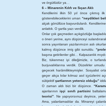
ve örgütlüdür ya…
6 – Minarenin Kılıfı ve Sıçan Aklı
Kendilerini ilkin 50 yıl önce çıkmış il
gösterebileceklerini uman
“neydikleri bel
alçak gönüllüce başvurdulardı. Kendilerin
anlattık. O şartla yazı verdik.
Onlar çok geçmeden açıkgözlüğe başladılar
o öneri yerine, aynı düşünceyi sulandırarak
sonra yayınlanan yazılarımızın aslı okurlar
kalmış düşünce imiş gibi sunuldu.
“prole
başına getirilenler gibi… Kalpazanlık mıyd
Biz, tükenmez iyi dileğimizle, o turfan
burjuvalıklarına verdik. Düzelirler umudu
geçecek harâmilikteymişler. Sosyalist o
geçer akça kılar kılmaz asıl içyüzlerini a
sübjektif
şartlarının yetersiz olduğu”
iddi
O zaman aldı bizi bir düşünce.
“Karam
ajanlarının
işçi sınıfı partisini
baltalama
teorisi”
. Ne yapıyorsıınuz deyince, yeters
Ama, yalanlamadılar da. Minareyi çalanlar, 