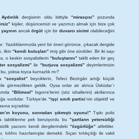
k
Aydınlık
dergisinin oldu bittiyle
“mirasçısı”
pozunda
irsiz”
kişiler, düşüncemizi ve yazımızı almak için bize çok
e
yayının
ancak
örgüt
ıçin bir
duvarcı sicimi
olabileceğini
: Yazdıklanmızda yeni bir öneri görünce, çıkacak dergide
, ilkin
“kendi buluşları”
imiş gibi öne sürdüler. Bir iki sayı
a, o keskin sosyalistlerin
“buluştarını”
taklit eden bir geç
ter sosyalizmi”
ile
“burjuva sosyalizmi”
deyimlerimizin
ı bu, yoksa toyca kurnazlık mı?
da
“sosyalist”
beyciklerin, Tefeci Bezirgân artığı küçük
 ile görmezlikten geldik. Oysa onlar atı alınca Üsküdar’ı
rtamda
“Bilimsel”
logorre’lerini (söz ishallerini) akıllarınca
çığa vurdular. Türkiye’de
“işçi sınıfı partisi
‘nin objektif ve
asına sıçradılar.
an’ın koyunu, sonradan çıkmıştı oyunu!”
Tıpkı polis
 taktiklerine pek benziyordu bu
“şartların yetersizliği
izlik yazısını kendi dergilerindeki
“özgürlüğe”
atfettiler.
kılıfını hazırlamışlar demekti. Sıçan tırtıkçılığı ile vakit