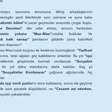
di.
meşru savunma durumuna itilmiş arkadaşlarının
bezirgân parti liderleriyle aynı zamana ve ayna kaba
alizmin bilimi”
ni yazar geçinenler arasında çıngar koptu.
ter Devrimci”
ilân eder etmez, ansızın herkesten
nmenin yolunu “Mao-Mao”
culukta buldular. Ve
âhlı halk savaşı”
parolasını şiddetle (ama kaloriferli
ylem düşmanı?
Mao-Mao’culuk turşusu ile keskince bozmuşlardı.
“Tarihsel
kınca, tatar ağaları geç kaldıklarını anladılar. Bu yol
“işçi
dilerinin girişiminde kurmak sevdasıyla
“Sosyalist
 bir yol daha metotlarına sâdık kaldılar. Kaç yıl
ş
“Sosyalistler Konferansı”
çağrısını ağızlarında, hiç
lar.
de işçi sınıfı partisi
‘ni önce baltalama, sonra ele geçirme
le iyice paralele düştüklerini, ve
“Cesaret arz ederken,
uçüstü yakalandılar.