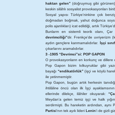
haktan gelen”
(doğruymuş gibi görünen)
keskin silâhlı sosyalist provokasyonları binbi
Sosyal yapısı Türkiye’ninkine çok benziy
doğmadan boğmak, yahut doğunca soysuzlaş
polis ajanlıkları) icat edildiği, artık Türkiy
Bunlarm en sistemli teorik olanı, Ça
devrimciliği”
dir. Frenkçe’de uvriyerizm (
aydın gençlere kanmamalıdırlar.
İşçi sınıf
çıkarlarını aramalıdırlar.
3 -1905 “Devrimci”si: POP GAPON
O provokasyonlann en korkunç ve dillere de
Pop Gapon bizim kılkuyruklar gibi yazı
bayağı
“endikatörlük”
(işçi ve köylü harek
ile yetinmemiştir.
Pop Gapon, bugün artık herkesin tanıdı
ihtilâline öncü olan ilk İşçi ayaklamsını
ellerinde dilekçe, ilâhiler okuyarak:
“Ça
Meydan’a gelen temiz işçi ve halk yığın
serdirmişti. Bu hareketin ardından, aynı
Partisi
‘nın tek ayık lideri
Lenin
‘i de gizli gi