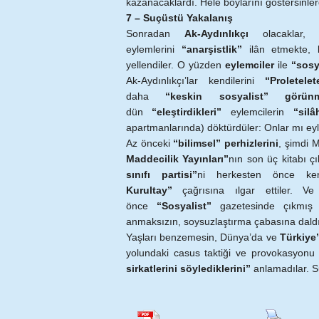
kazanacaklardı. Hele boylarını göstersinler
7 – Suçüstü Yakalanış
Sonradan
Ak-Aydınlıkçı
olacaklar, 
eylemlerini
“anarşistlik”
ilân etmekte, 
yellendiler. O yüzden
eylemciler
ile
“sosy
Ak-Aydınlıkçı’lar kendilerini
“Proletele
daha
“keskin sosyalist” görü
dün
“eleştirdikleri”
eylemcilerin
“sil
apartmanlarında) döktürdüler: Onlar mı e
Az önceki
“bilimsel” perhizlerini
, şimdi 
Maddecilik Yayınları”
nın son üç kitabı çı
sınıfı partisi”
ni herkesten önce ken
Kurultay”
çağrısına ılgar ettiler. Ve
önce
“Sosyalist”
gazetesinde çıkmı
anmaksızın, soysuzlaştırma çabasına daldı
Yaşları benzemesin, Dünya’da ve
Türkiye’
yolundaki casus taktiği ve provokasyonu i
sirkatlerini söylediklerini”
anlamadılar. S