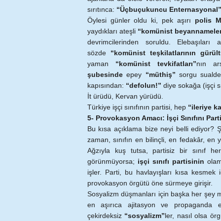
sırıtınca:
“Üçbuçukuncu Enternasyonal
Öylesi günler oldu ki, pek aşırı
polis M
yaydıkları ateşli
“komünist beyannameler
devrimcilerinden soruldu. Elebaşıları 
sözde
“komünist teşkilatlarının gürül
yaman
“komünist tevkifatları”
nın ar
şubesinde
epey
“müthiş”
sorgu sualden
kapısından:
“defolun!”
diye sokağa (işçi sın
İt ürüdü, Kervan yürüdü.
Türkiye işçi sınıfının partisi, hep
“ileriye k
5- Provokasyon Amacı: İşçi Sınıfını Part
Bu kısa açıklama bize neyi belli ediyor? Şun
zaman, sınıfın en bilinçli, en fedakâr, en y
Ağzıyla kuş tutsa, partisiz bir sınıf h
görünmüyorsa;
işçi sınıfı partisinin
olam
işler. Parti, bu havlayışları kısa kesme
provokasyon örgütü öne sürmeye girişir.
Sosyalizm düşmanları için başka her şey 
en aşırıca ajitasyon ve propaganda ed
çekirdeksiz
“sosyalizm”
ler, nasıl olsa örg