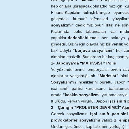
hep onlarla uğraşacak olmadığımız için, kul
Finans-Kapitalin bilinçli-bilinçsiz oyunc
gölgedeki kurşunî efendileri yüzyıl
sosyalizmi”
dediğimiz oyun ilktir, ne sond
Kıçlarında polis tabancaları var mıdır
yaptıkları
derlenilebilecek
her noktaya ya
içindedir. Bizim için olayda hiç bir yenilik yo
Eski adıyla
“burjuva sosyalizmi”
her zam
almakta eşsizdir. Bunlardan bir kaç eşanti
1- Japonya’da “MARKSİST” Polis
Yeryüzünde birinci emperyalist evren sav
ajanlarını yetiştirdiği bir
“Marksist”
okul 
Sosyalizm”
in inceliklerini öğretti. Japon
işçi sınıfı partisi kuruluşunu baltalama
orada
“keskin sosyalizm”
yırtınmalarıyla
İt ürüdü, kervan yürüdü. Japon
işçi sınıfı 
2 – Çarlığın “PROLETER DEVRİMCİ” Ajan
Gerçek sosyalizmin
işçi sınıfı partisini
provokatörler sosyalizmi
yalnız
1. empe
Ondan çok önce, kapitalizmin yerleştiği 