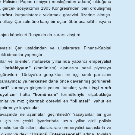
r Polisinin Papas (ilmiyye) mesleğinden adamı) olduğunu
 gerçek sosyalizmin 1903 Kongresi’nden beri ordulaşmış
ınıfını
kurşunlatarak yıldırmak görevini üzerine almıştı.
a
ülkeyi Çar zulmüne karşı bir uçtan öbür uca silâhlı isyana
 ajan köpekleri Rusya’da da zararsızlaştırdı.
juvazisi Çar üstâdından ve uluslararası Finans-Kapital
kli idmanlar yapmıştır.
nlar ve bïlenler, mütareke yıllarında yabancı emperyalist
gi
“İştirâkiyyun”
(komünizm) ajanlarını nasıl piyasaya
 görevleri: Türkiye’de gerçekten bir işçi sınıfı partisinin
apamayınca; ya herkesten daha önce davranmış görünerek
arti”
kurmaya girişmek yolunu tuttular; yahut
işçi sınıfı
syalizm”
hatta
“komünizm”
formülleriyle, elçabukluğu
yonlar ve mız çıkarmak görevini en
“bilimsel”
, yahut en
getirmeye koyuldular.
 savaşında ne aşamalar geçirilmedi? Yaşayanlar bir gün
ıfı için ve çeşitli işyerlerinde uzun yıllar gizli polisin
Bu polis komünistleri, uluslararası emperyalist casuslarla ve
a çıkıncıya dek:
“Üçüncü Enternasyonal”
adına, foyaları