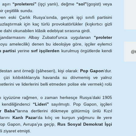
 aşırı
“proleterci”
(işçi yanlı), değme
“sol”
(goşist) veya
r çeşitlilik sundu.
en eski Çarlık Rusya’sında, gerçek işçi sınıfi partisini
tırmak için kaç türlü provokatörlükler (kışkırtıcı gizli
e’de dahi okunabilen klâsik edebiyat sırasına girdi.
r jandarmasını Albay Zubatof’unca uygulanan
“proleter
koyu amelecilik) denen bu ideolojiye göre, işçiler eylemci
ı partisi
yerine
sırf işçilerden
kurulmuş örgütlerde kendi
@t
stan anıt örneği (şâheseri), kişi olarak:
Pop Gapon
‘dur.
 çizi kılıbıklıklarıyla havanda su dövmemiş ve yalnız
etlerini ve liderlerini belli etmeden polise ele vermek) rolü
ğı içyüzüne rağmen, o zaman herkesçe Rusya’daki 1905
n kendiliğindenci
“Lideri”
sayılmıştı. Pop Gapon, işçileri
r Baba”
larına dertlerini dökmeye götürmüş ünlü Kızıl
larını
Kanlı Pazar
‘da kılıç ve kurşun yağmuru ile yere
 Pop Gapon, Avrupa’ya geçip,
Rus Sosyal Demokrat İşçi
zli ziyaret etmişti.