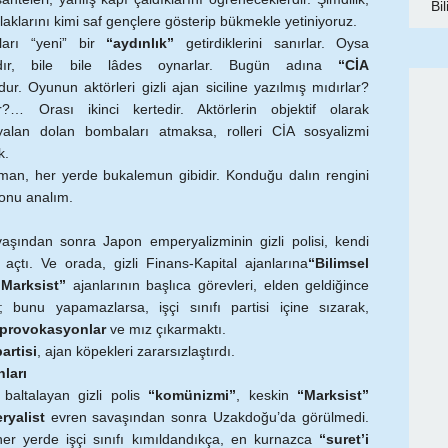
Bi
aklarını kimi saf gençlere gösterip bükmekle yetiniyoruz.
akları “yeni” bir
“aydınlık”
getirdiklerini sanırlar. Oysa
lardır, bile bile lâdes oynarlar. Bugün adına
“CİA
ur. Oyunun aktörleri gizli ajan siciline yazılmış mıdırlar?
?… Orası ikinci kertedir. Aktörlerin objektif olarak
lan dolan bombaları atmaksa, rolleri CİA sosyalizmi
k.
an, her yerde bukalemun gibidir. Konduğu dalın rengini
yonu analım.
aşından sonra Japon emperyalizminin gizli polisi, kendi
açtı. Ve orada, gizli Finans-Kapital ajanlarına
“Bilimsel
“Marksist”
ajanlarının başlıca görevleri, elden geldiğince
k; bunu yapamazlarsa, işçi sınıfı partisi içine sızarak,
provokasyonlar
ve mız çıkarmaktı.
partisi
, ajan köpekleri zararsızlaştırdı.
ları
baltalayan gizli polis
“komünizmi”
, keskin
“Marksist”
ryalist
evren savaşından sonra Uzakdoğu’da görülmedi.
her yerde işçi sınıfı kımıldandıkça, en kurnazca
“suret’i