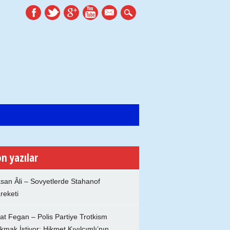
mail
n yazılar
san Âli – Sovyetlerde Stahanof
reketi
at Fegan – Polis Partiye Trotkism
kmak İstiyor: Hikmet Kıvılcımlı’nın