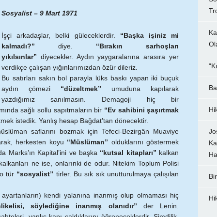
Tro
Sosyalist – 9 Mart 1971
Ka
İşçi arkadaşlar, belki güleceklerdir.
“Başka işiniz mi
Ol
kalmadı?”
diye.
“Bırakın sarhoşları
yıkılsınlar”
diyecekler. Aydın yaygaralarına arasıra yer
“K
verdikçe çalışan yığınlarımızdan özür dileriz.
Bu satırları sakın bol parayla lüks baskı yapan iki buçuk
Ba
aydın çömezi
“düzeltmek”
umuduna kapılarak
yazdığımız sanılmasın. Demagoji hiç bir
Hi
amında sağlı sollu sapıtmaların bir
“Ev sahibini şaşırtmak
rtmek istedik. Yanlış hesap Bağdat’tan dönecektir.
üslüman saflarını bozmak için Tefeci-Bezirgân Muaviye
Jo
karak, herkesten koyu
“Müslüman”
olduklarını göstermek
Ka
a Marks’ın Kapital’ini ve başka
“kutsal kitapları”
kalkan
Ha
kalkanları ne ise, onlarınki de odur. Nitekim Toplum Polisi
o tür
“sosyalist”
tirler. Bu sık sık unutturulmaya çalışılan
Bi
ı ayartanların) kendi yalanına inanmış olup olmaması hiç
Hi
kelisi, söylediğine inanmış olanıdır”
der Lenin.
sahteleri, yanlış kapı çaldıklarını öğreneceklerdir. Şimdilik,