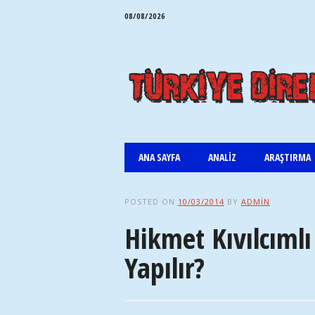
08/08/2026
Main menu
Skip
ANA SAYFA
ANALIZ
ARAŞTIRMA
to
content
POSTED ON
10/03/2014
BY
ADMIN
Hikmet Kıvılcımlı
Yapılır?