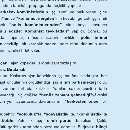
”
adına tahrikât, propaganda, teşkilât yaptılar.
arksist- komünistlerinin
işçi sınıfı ve halk yığını içine
i”
nin ve
“komünist dergileri”
nin hesabı, gerçek işçi sınıfi
azılı
“polis komünistlerinden”
olan boylu boyunca
tülü sözde: Komünist tevkifatları”
yapıldı. Sonra, bu
slan ajanlar, mâsum işçilerle birlikte,
polis birinci
 geçirilip, bir karanlık saatte, polis müdürlüğünün arka
ıfı içinde) fırlatıldılar.
açan”
ajan köpekleri, sık sık zararsızlaşırdı.
isiz Bırakmak
u: Kışkırtıcı ajan köpeklerin işçi sınıfına saldırışları her
iğit öncülerinin örgütlendiği
işçi sınıfı partisine
karşı olur.
er zaman torbada kekliktir. Yapılan saldırı
parti
ortada
ıyacağı, hiç değilse
“henüz zamanı gelmediği”
yâvesini
k için yeni aşamasına davrandı mı,
“herkesten önce”
bir
mübahtır:
“solculuk”
ta,
“sosyalistlik”
te,
“komünistlik”
te
ilebilir. Yeter ki
işçi sınıfı partisi
bozulsun. Çelik,
ütlü gericilik tarafından bozguna uğratılır. Burjuvazi bilinçli