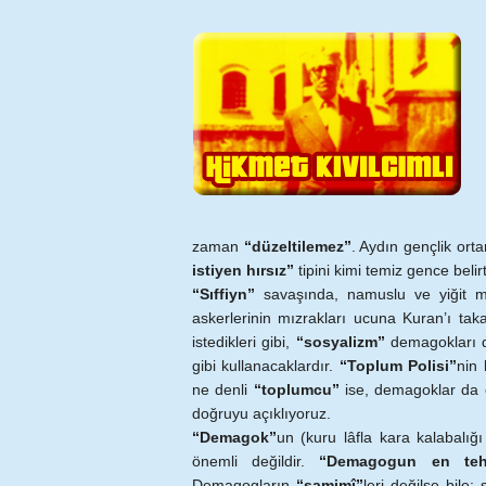
zaman
“düzeltilemez”
. Aydın gençlik ort
istiyen hırsız”
tipini kimi temiz gence beli
“Sıffiyn”
savaşında, namuslu ve yiğit m
askerlerinin mızrakları ucuna Kuran’ı ta
istedikleri gibi,
“sosyalizm”
demagokları d
gibi kullanacaklardır.
“Toplum Polisi”
nin 
ne denli
“toplumcu”
ise, demagoklar da 
doğruyu açıklıyoruz.
“Demagok”
un (kuru lâfla kara kalabalığ
önemli değildir.
“Demagogun en tehli
Demagogların
“samimî”
leri değilse bile; 