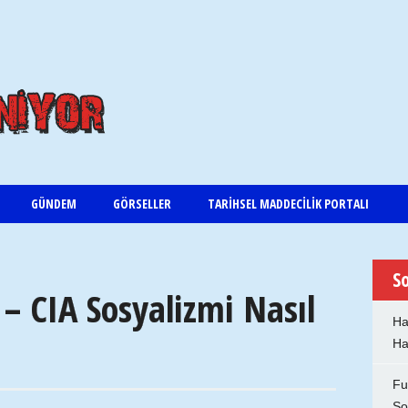
GÜNDEM
GÖRSELLER
TARIHSEL MADDECILIK PORTALI
So
 – CIA Sosyalizmi Nasıl
Ha
Ha
Fu
So