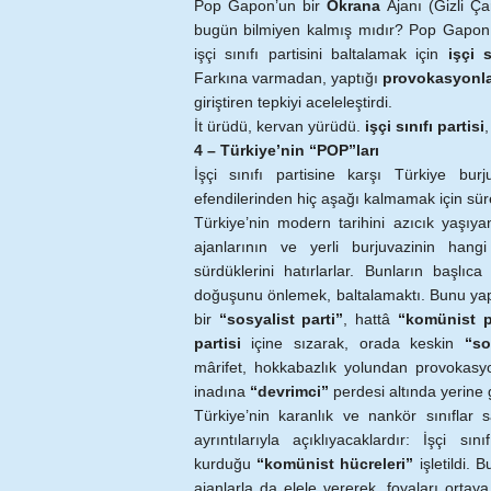
Pop Gapon’un bir
Okrana
Ajanı (Gizli Ça
bugün bilmiyen kalmış mıdır? Pop Gapon,
işçi sınıfı partisini baltalamak için
işçi s
Farkına varmadan, yaptığı
provokasyonl
giriştiren tepkiyi aceleleştirdi.
İt ürüdü, kervan yürüdü.
işçi sınıfı partisi
,
4 – Türkiye’nin “POP”ları
İşçi sınıfı partisine karşı Türkiye bur
efendilerinden hiç aşağı kalmamak için süre
Türkiye’nin modern tarihini azıcık yaşıya
ajanlarının ve yerli burjuvazinin han
sürdüklerini hatırlarlar. Bunların başlıca
doğuşunu önlemek, baltalamaktı. Bunu y
bir
“sosyalist parti”
, hattâ
“komünist p
partisi
içine sızarak, orada keskin
“so
mârifet, hokkabazlık yolundan provokas
inadına
“devrimci”
perdesi altında yerine 
Türkiye’nin karanlık ve nankör sınıflar
ayrıntılarıyla açıklıyacaklardır: İşçi sın
kurduğu
“komünist hücreleri”
işletildi. 
ajanlarla da elele vererek, foyaları ortay